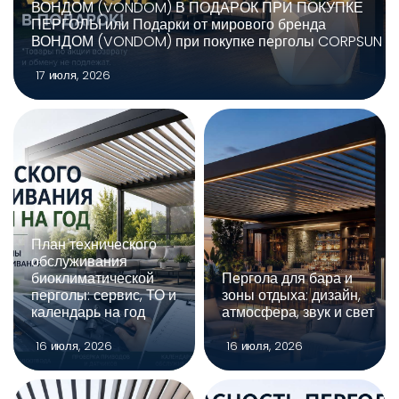
ВОНДОМ (VONDOM) В ПОДАРОК ПРИ ПОКУПКЕ
ПЕРГОЛЫ или Подарки от мирового бренда
ВОНДОМ (VONDOM) при покупке перголы CORPSUN
17 июля, 2026
План технического
обслуживания
биоклиматической
Пергола для бара и
перголы: сервис, ТО и
зоны отдыха: дизайн,
календарь на год
атмосфера, звук и свет
16 июля, 2026
16 июля, 2026