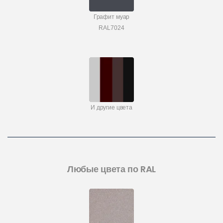
Графит муар
RAL7024
И другие цвета
Любые цвета по RAL