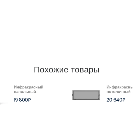
Похожие товары
Инфракрасный
Инфракрасн
напольный
потолочный
обогреватель
обогреватель
19 800
₽
20 640
₽
ThermoUp FLOOR Эйр
ThermoUp TO
(Air) S
серый