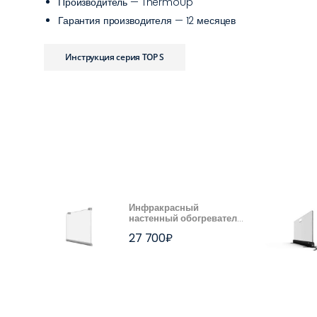
Производитель — ThermoUp
Гарантия производителя — 12 месяцев
Инструкция серия TOP S
Инфракрасный
настенный обогреватель
ThermoUp СТЕНА
27 700
₽
(WALL), серый