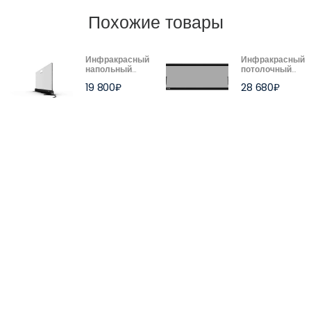
Похожие товары
Инфракрасный
Инфракрасный
напольный
потолочный
обогреватель
обогреватель
19 800
₽
28 680
₽
ThermoUp
ThermoUp
FLOOR Эйр
TOP S 2000,
(Air) S
черный