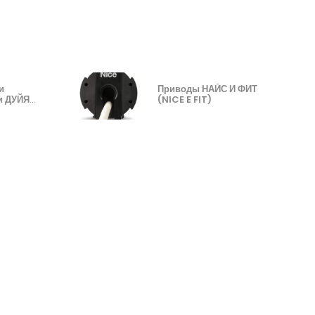
и
Приводы НАЙС И ФИТ
и ДУЙЯ
(NICE E FIT)
16