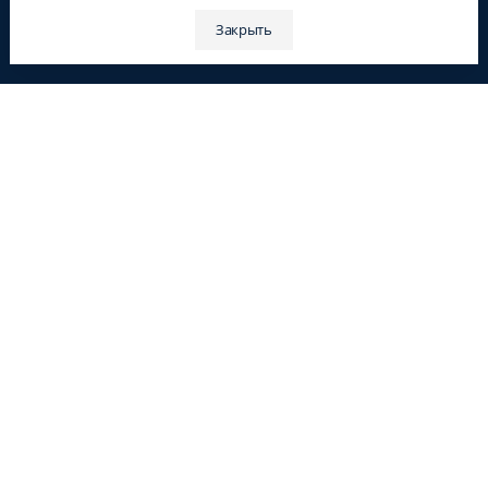
Закрыть
© ООО "ЗАС Корпсан", 2026
Это бесплатно!
Оставьте Ваш номер телефона и получите бесплатный
расчёт стоимости и консультацию!
Имя
Телефон